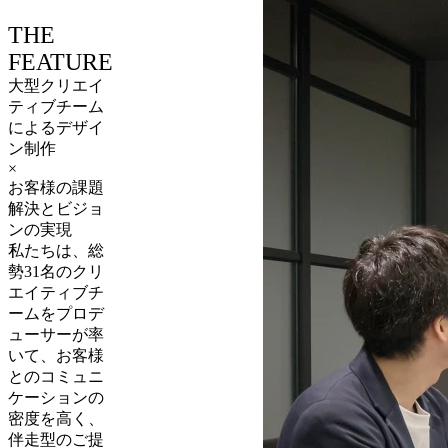
THE
FEATURE
大型クリエイ
ティブチーム
による
デザイ
ン制作
×
お客様の課題
解決とビジョ
ンの実現
私たちは、総
勢31名のクリ
エイティブチ
ームをプロデ
ューサーが率
いて、お客様
とのコミュニ
ケーションの
密度を高く、
伴走型のご提